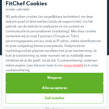
FitChef Cookies
features en ontvang je wekelijks een nieuw
menu op maat.
Wij gebruiken cookies (en vergelijkbare technieken) om deze
website goed te laten werken (zoals de supportchat), om het
gebruik van de website te analyseren en om content en
communicatie te personaliseren (marketing). Met deze cookies
Start vandaag
verwerken wij en onze 2 partners (Google en Tidio)
persoonsgegevens van jou, zoals je IP-adres, unieke identificatoren
en jouw surfgedrag binnen onze website. Analytische en
marketingcookies plaatsen we alleen met jouw toestemming. Je
kunt je toestemming op ieder moment net zo makkelijk weer
intrekken als je die geeft: via de link ‘Cookieverklaring’ onderaan
iedere pagina. Lees hierover meer in ons
privacybeleid
en in onze
cookieverklaring.
Weigeren
Over ons
Alles accepteren
Team
App
Zelf instellen
Blog